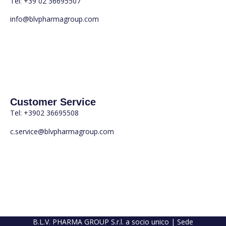
Tel: +39 02 36695507
info@blvpharmagroup.com
Customer Service
Tel: +3902 36695508
c.service@blvpharmagroup.com
B.L.V. PHARMA GROUP S.r.l. a socio unico | Sede