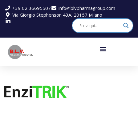
+39 02 36695507
info@blvpharmagroup.com
Via Giorgio Stephenson 43A, 20157 Milano