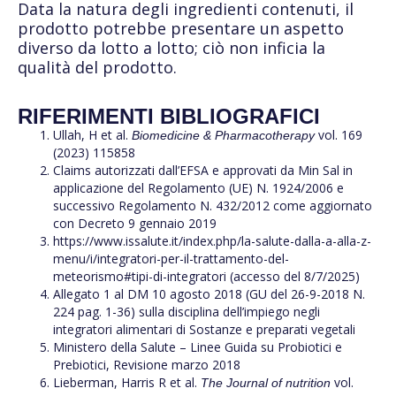
Data la natura degli ingredienti contenuti, il
prodotto potrebbe presentare un aspetto
diverso da lotto a lotto; ciò non inficia la
qualità del prodotto.
RIFERIMENTI BIBLIOGRAFICI
Ullah, H et al.
vol. 169
Biomedicine & Pharmacotherapy
(2023) 115858
Claims autorizzati dall’EFSA e approvati da Min Sal in
applicazione del Regolamento (UE) N. 1924/2006 e
successivo Regolamento N. 432/2012 come aggiornato
con Decreto 9 gennaio 2019
https://www.issalute.it/index.php/la-salute-dalla-a-alla-z-
menu/i/integratori-per-il-trattamento-del-
meteorismo#tipi-di-integratori (accesso del 8/7/2025)
Allegato 1 al DM 10 agosto 2018 (GU del 26-9-2018 N.
224 pag. 1-36) sulla disciplina dell’impiego negli
integratori alimentari di Sostanze e preparati vegetali
Ministero della Salute – Linee Guida su Probiotici e
Prebiotici, Revisione marzo 2018
Lieberman, Harris R et al.
vol.
The Journal of nutrition